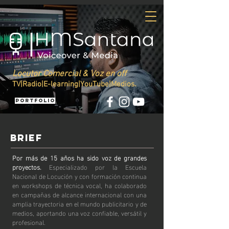
Locutor Comercial & Voz en off
.
TV|Radio|E-learning|YouTube|Medios
Portfolio
BRIEF
Por más de 15 años ha sido voz de grandes
proyectos.
Especializado por la Escuela
Nacional de Locución y con formación continua
en workshops de técnica vocal, ha colaborado
en campañas de alcance internacional con una
amplia trayectoria en el mundo publicitario y de
medios, aportando una voz confiable, versátil y
profesional.