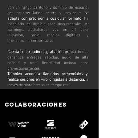
Con un rango barítono y dominio del español
con acentos latino neutro y mexicano,
se
adapta con precisión a cualquier formato:
ha
trabajado en doblaje para documentales, e-
learnings, audiolibros, voz en off para
televisión, radio, medios digitales y
producciones corporativas.
Cuenta con estudio de grabación propio,
lo que
garantiza entregas rápidas, audio de alta
calidad y total flexibilidad incluso para
proyectos urgentes.
También acude a llamados presenciales y
realiza sesiones en vivo dirigidas a distancia,
a
través de plataformas en tiempo real.
colaboraciones