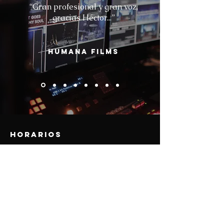
“Gran profesional y gran voz,
gracias Héctor...”
HUMANA FILMS
HorARIOS
Mon-Fri: 8AM to 8PM
Sat: 9AM to 3PM
Para horario extendido, favor de agendar.